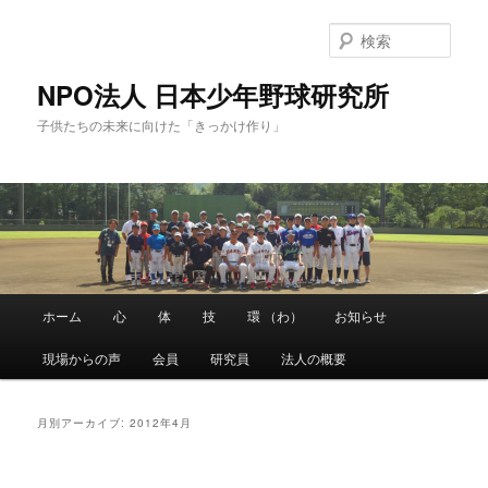
メ
サ
イ
ブ
検
ン
コ
索
コ
ン
NPO法人 日本少年野球研究所
ン
テ
子供たちの未来に向けた「きっかけ作り」
テ
ン
ン
ツ
ツ
へ
へ
移
移
動
動
メ
ホーム
心
体
技
環 （わ）
お知らせ
イ
ン
現場からの声
会員
研究員
法人の概要
メ
ニ
ュ
月別アーカイブ:
2012年4月
ー