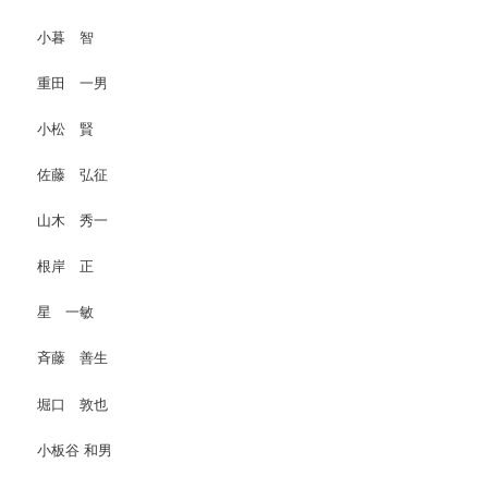
小暮 智
重田 一男
小松 賢
佐藤 弘征
山木 秀一
根岸 正
星 一敏
斉藤 善生
堀口 敦也
小板谷 和男